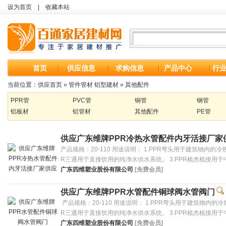
设为首页
|
收藏本站
首页
供应信息
求购信息
产品中心
行
当前位置：
供应首页
»
管件管材 铝型建材
»
其他配件
PPR管
PVC管
铜管
钢管
铝板材
铝管材
其他配件
PE管
供应广东维牌PPR冷热水管配件内牙活接厂家
产品规格：20-110 用途说明： 1.PPR弯头用于建筑物内的
R三通用于直接饮用的纯净水供水系统。 3.PPR梳杰梳接用于
广东四维塑业股份有限公司
[免费会员]
供应广东维牌PPR水管配件铜球阀水管阀门
产品规格：20-110 用途说明： 1.PPR弯头用于建筑物内的
R三通用于直接饮用的纯净水供水系统。 3.PPR梳杰梳接用于
广东四维塑业股份有限公司
[免费会员]