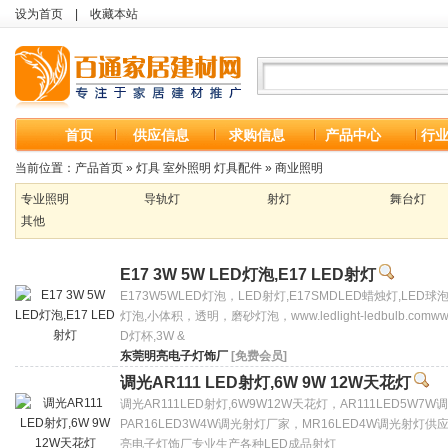
设为首页
|
收藏本站
首页
供应信息
求购信息
产品中心
行
当前位置：
产品首页
»
灯具 室外照明 灯具配件
»
商业照明
专业照明
导轨灯
射灯
舞台灯
其他
E17 3W 5W LED灯泡,E17 LED射灯
E173W5WLED灯泡，LED射灯,E17SMDLED蜡烛灯,LED
灯泡,小体积，透明，磨砂灯泡，www.ledlight-ledbulb.comwww.le
D灯杯,3W &
东莞明亮电子灯饰厂
[免费会员]
调光AR111 LED射灯,6W 9W 12W天花灯
调光AR111LED射灯,6W9W12W天花灯，AR111LED5W7
PAR16LED3W4W调光射灯厂家，MR16LED4W调光射灯
亮电子灯饰厂专业生产各种LED成品射灯