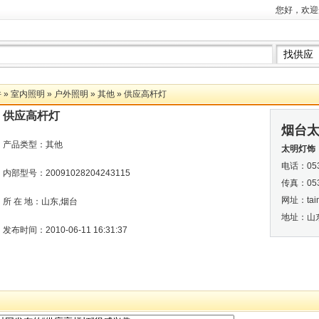
您好，欢迎
件
»
室内照明
»
户外照明
»
其他
» 供应高杆灯
供应高杆灯
烟台
产品类型：其他
太明灯饰
电话：053
内部型号：20091028204243115
传真：053
网址：
tai
所 在 地：山东,烟台
地址：山
发布时间：2010-06-11 16:31:37